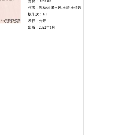
定价：￥65.00
作者：郭秋娟 张玉凤 王琦 王倩哲
版印次：1/1
发行：公开
出版：2022年1月