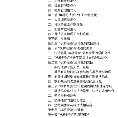
二、工作程序标准化
三、目标管理责任化
四、档案管理格式化
第三节 枫桥司法所业务工作制度化
一、人民调解制度化
二、社区矫正工作制度化
三、安置帮教制度化
四、普法依法治理工作制度化
第三编：实践编
第九章 “枫桥经验”法治化的实践路径
第一节 “枫桥经验”与法治的关系
一、法治化是“枫桥经验”创新发展的必由之路
二、“枫桥经验”推进了基层社会治理法治化
第二节 “枫桥经验”法治化的实践
一、实行法律专业人员下基层
二、基层政法部门积极参与地方基层社会治理
三、专业性调解委员会探索推广调解法治化
四、以乡规民约促进基层治理的法治化
第三节 “枫桥经验”法治化实践路径的理论总结
一、坚持群众路线与法治思维、法治方式相结合
二、坚持专群相结合
三、坚持法律与道德相结合
四、坚持实体法与程序法相结合
第十章 “枫桥经验”与调解
第一节 “枫桥经验”的调解概述