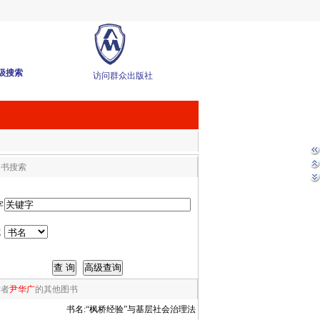
级搜索
访问群众出版社
图书搜索
字
式
作者
尹华广
的其他图书
书名:
“枫桥经验”与基层社会治理法