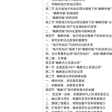
二、劳斯的地方性知识理论
第二节 吉尔兹地方性知识理论视角下的“枫桥经验
一、 “枫桥经验”的地域性
二、“枫桥经验”的民间性
第三节 劳斯地方性知识理论视角下的“枫桥经验”分
一、 “枫桥经验”的产生发展的时代背景
二、“枫桥经验”的内在逻辑与精神实质
第四节 枫桥经验：地方性知识视角下的农村法治
一、研究农村法治发展的重要性
二、“地方性知识”与农村法治的关系
三、“地方性知识”视角下的“枫桥经验”中的农村法
四、充分尊重和运用“地方性知识”，创新“枫桥经
第二编：主体编
第五章“枫桥式公安派出所”
第一节 全国首批100个“枫桥式公安派出所”
第二节 枫桥派出所历史沿革
第三节 枫桥派出所的探索创新
一、继承传统，夯实基层基础
二、积极探索，创新群众警务
第四节 “枫桥式”现代警务模式的创建
一、 坚定第一目标，把握新时代人民满意新定位
二、确立两大理念，构建民意导向警务新模式
三、围绕三项重点，增强创建平安和谐新能力
四、打造四个基地，激发基层社会治理新活力