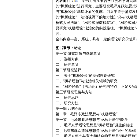
内容简介：
本书为浙江省哲学社会科学研究基
的“枫桥经验”进行研究，主要研究毛泽东政法思想
与“枫桥经验”基层矛盾的化解、习近平关于坚持发展
的“枫桥经验”、法治视野下的地方性知识与“枫桥经
桥式人民法庭”、“枫桥式派驻检察室”、“枫桥式
要研究“枫桥经验”法治化的实践路径、 “枫桥经验
容。
全书内容丰富、系统，具有一定的理论研究价值和
图书章节：
绪论
第一节 研究对象与选题意义
一、 选题对象
二、 研究意义
第二节研究述评
一、 关于“枫桥经验”的基础理论研究
二、“枫桥经验”与法治相关领域的研究
三、“枫桥经验”（法治化）研究的特点、不足及完
第三节研究思路与方法
一、 研究思路
二、 研究方法
第一编：理论编
第一章 毛泽东政法思想与“枫桥经验”
第一节 毛泽东政法思想与“枫桥经验”的诞生
一、 毛泽东矛盾论思想是“枫桥经验”诞生的前提
二、毛泽东群众路线思想是“枫桥经验”诞生的基础
三、 毛泽东惩办与宽大相结合的思想是“枫桥经验