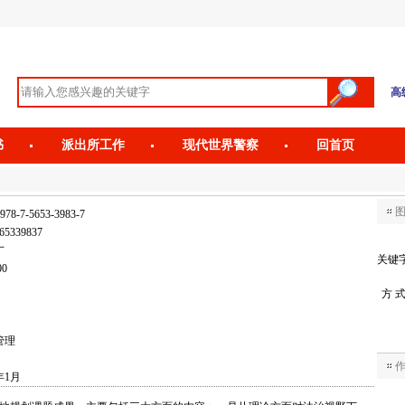
高
书
派出所工作
现代世界警察
回首页
978-7-5653-3983-7
65339837
广
关键
00
方 
管理
年1月