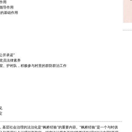
作用
领导作用
中的基础作用
公开承诺”
党员法律素养
室、护村队，积极参与村里的群防群治工作
见
定
，基层社会治理的法治化是“枫桥经验”的重要内容。“枫桥经验”是一个与时俱