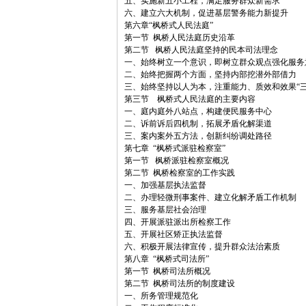
五、实施新五小工程，满足服务群众新需求
六、建立六大机制，促进基层警务能力新提升
第六章“枫桥式人民法庭”
第一节 枫桥人民法庭历史沿革
第二节 枫桥人民法庭坚持的民本司法理念
一、始终树立一个意识，即树立群众观点强化服务
二、始终把握两个方面，坚持内部挖潜外部借力
三、始终坚持以人为本，注重能力、质效和效果“三
第三节 枫桥式人民法庭的主要内容
一、庭内庭外八站点，构建便民服务中心
二、诉前诉后四机制，拓展矛盾化解渠道
三、案内案外五方法，创新纠纷调处路径
第七章 “枫桥式派驻检察室”
第一节 枫桥派驻检察室概况
第二节 枫桥检察室的工作实践
一、加强基层执法监督
二、办理轻微刑事案件、建立化解矛盾工作机制
三、服务基层社会治理
四、开展派驻派出所检察工作
五、开展社区矫正执法监督
六、积极开展法律宣传，提升群众法治素质
第八章 “枫桥式司法所”
第一节 枫桥司法所概况
第二节 枫桥司法所的制度建设
一、所务管理规范化