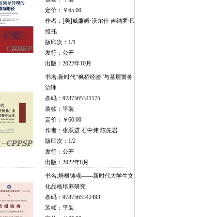
定价：￥65.00
作者：[美]威廉姆·沃尔什 吉纳罗·F.
维托
版印次：1/1
发行：公开
出版：2022年10月
书名:
新时代“枫桥经验”与基层警务
治理
条码：9787565341175
装帧：平装
定价：￥60.00
作者：张跃进 石中炜 陈先岩
版印次：1/2
发行：公开
出版：2022年8月
书名:
培根铸魂——新时代大学生文
化品格培养研究
条码：9787565342493
装帧：平装