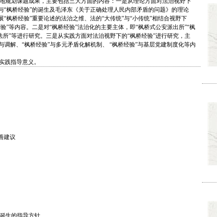
地规划课题成果，主要包括三大方面的内容：一是从理论方面对法治视野下
与“枫桥经验”的诞生及毛泽东《关于正确处理人民内部矛盾的问题》的理论
“枫桥经验”重要论述的法治之维、法的“大传统”与“小传统”相结合视野下
验”等内容。二是对“枫桥经验”法治化的主要主体，即“枫桥式公安派出所”“枫
司法所”等进行研究。三是从实践方面对法治视野下的“枫桥经验”进行研究，主
”与调解、“枫桥经验”与多元矛盾化解机制、 “枫桥经验”与基层党建制度化等内
实践指导意义。
善建议
”诞生的指导方针