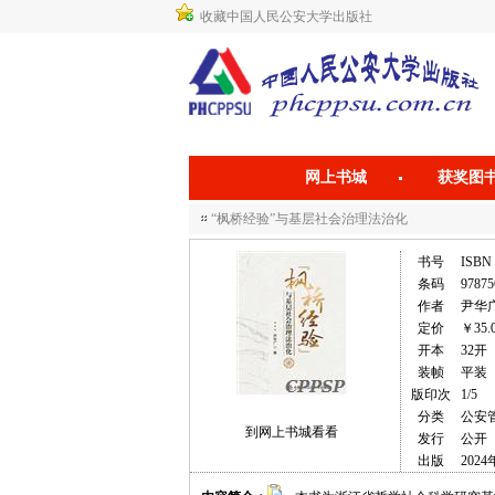
收藏中国人民公安大学出版社
网上书城
获奖图
“枫桥经验”与基层社会治理法治化
书号
ISBN 
条码
97875
作者
尹华
定价
￥35.
开本
32开
装帧
平装
版印次
1/5
分类
公安
到网上书城看看
发行
公开
出版
2024