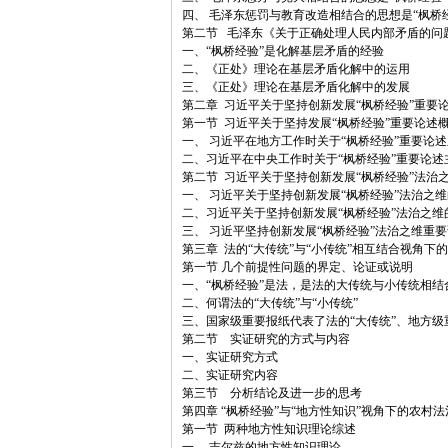
四、 毛泽东惩罚与教育改造相结合的思想是“枫桥
第二节 毛泽东《关于正确处理人民内部矛盾的问题
一、“枫桥经验”是化解基层矛盾的经验
二、《正处》理论在基层矛盾化解中的运用
三、《正处》理论在基层矛盾化解中的发展
第二章 习近平关于坚持创新发展“枫桥经验”重要
第一节 习近平关于坚持发展“枫桥经验”重要论述
一、 习近平在地方工作时关于“枫桥经验”重要论
二、习近平在中央工作时关于“枫桥经验”重要论述
第二节 习近平关于坚持创新发展“枫桥经验”法治
一、 习近平关于坚持创新发展“枫桥经验”法治之
二、习近平关于坚持创新发展“枫桥经验”法治之维
三、 习近平坚持创新发展“枫桥经验”法治之维重
第三章 法的“大传统”与“小传统”相互结合视角下的
第一节 几个前提性问题的界定、论证或说明
一、“枫桥经验”是法，是法的大传统与小传统相结
二、何谓法的“大传统”与“小传统”
三、国家级重要报纸代表了法的“大传统”、地方级
第二节 实证研究的方式与内容
一、实证研究方式
二、实证研究内容
第三节 分析结论及进一步的思考
第四章 “枫桥经验”与“地方性知识”视角下的农村
第一节 两种地方性知识理论综述
一、 吉尔兹的地方性知识理论