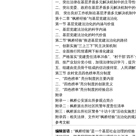
一、突出法律在基层矛盾多元解决机制中的主导性
二、突出党委、政府在基层矛盾多元解决机制中的
四、 突出良好工作机制在基层矛盾多元解决机制
第十二章 “枫桥经验”与基层党建法治化
第一节 基层党建法治化的内涵与价值
一、基层党建法治化的科学内涵
二、基层党建法治化的时代价值
第二节“枫桥经验”推进基层党建法治化的路径
一、创新实施“三上三下”民主决策机制
二、全面推行民情通网下标准化建设
三、严格落实“党建责任清单20条”、“村干部‘四不’
四、按产业划分党小组，加强法律知识学习，提升
五、组建由党员骨干组成的信访接待室、人民调解
第三节 农村党员四色榜单亮分制度
一、“四色榜单” 亮分制度的主要内容
二、“四色榜单”亮分制度的创新意义
三、“四色榜单”亮分制度的经验启示
附录
附录一：枫桥公安派出所参观点简介
附录二：枫桥派出所社区民警年度责任清单
附三：枫桥派出所社区警务“十访十清”活动实施意
附录四：相关法律、文件对“枫桥经验”法治化的规
参考文献
编辑首语：
“枫桥经验”是一个基层社会治理的经验