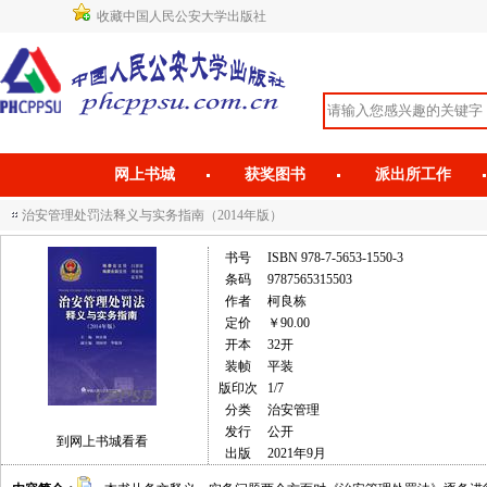
收藏中国人民公安大学出版社
网上书城
获奖图书
派出所工作
治安管理处罚法释义与实务指南（2014年版）
书号
ISBN 978-7-5653-1550-3
条码
9787565315503
作者
柯良栋
定价
￥90.00
开本
32开
装帧
平装
版印次
1/7
分类
治安管理
发行
公开
到网上书城看看
出版
2021年9月