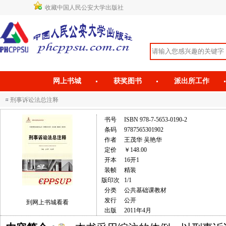
收藏中国人民公安大学出版社
网上书城
获奖图书
派出所工作
刑事诉讼法总注释
书号
ISBN 978-7-5653-0190-2
条码
9787565301902
作者
王茂华 吴艳华
定价
￥148.00
开本
16开1
装帧
精装
版印次
1/1
分类
公共基础课教材
发行
公开
到网上书城看看
出版
2011年4月