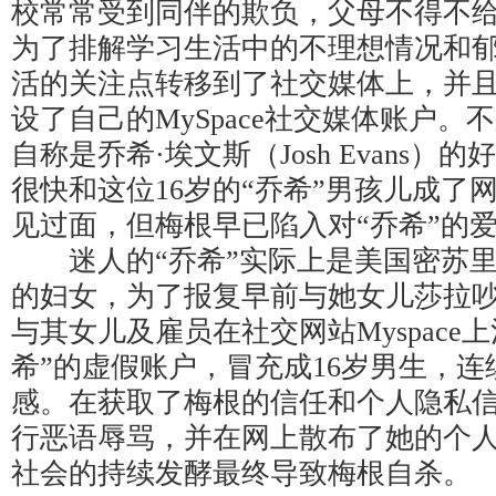
校常常受到同伴的欺负，父母不得不
为了排解学习生活中的不理想情况和
活的关注点转移到了社交媒体上，并
设了自己的MySpace社交媒体账户。
自称是乔希·埃文斯（Josh Evans）
很快和这位16岁的“乔希”男孩儿成了
见过面，但梅根早已陷入对“乔希”的
迷人的“乔希”实际上是美国密苏里
的妇女，为了报复早前与她女儿莎拉
与其女儿及雇员在社交网站Myspace
希”的虚假账户，冒充成16岁男生，
感。在获取了梅根的信任和个人隐私
行恶语辱骂，并在网上散布了她的个
社会的持续发酵最终导致梅根自杀。