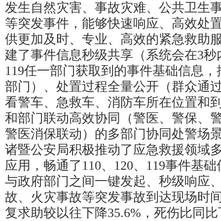
发生自然灾害、事故灾难、公共卫生
等突发事件，能够快速响应、高效处
供更加及时、专业、高效的紧急救助
建了事件信息秒级共享（系统会在3秒内自
119任一部门获取到的事件基础信息
部门）、处置过程全量公开（群众通
看警车、急救车、消防车所在位置和
和部门联动高效协同（警医、警保、
警医消保联动）的多部门协同处警场
诸暨公安局积极推动了应急救援领域
应用，畅通了110、120、119事件
与政府部门之间一键发起、秒级响应
故、火灾事故等突发事故到达现场时间
复求助较以往下降35.6%，死伤比同比