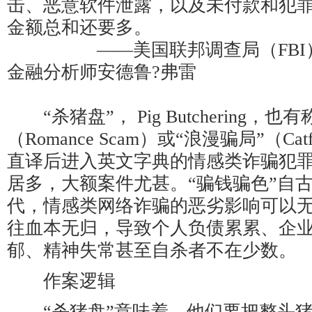
击、恶意软件泄露，以及未付款和犯
金额总和还要多。
——美国联邦调查局（FBI）
金融分析师安德鲁?弗雷
“杀猪盘”， Pig Butchering，也
（Romance Scam）或“浪漫骗局”（Ca
直译后进入英文字典的情感类诈骗犯
居多，大额案件尤甚。“骗钱骗色”自
代，情感类网络诈骗的恶劣影响可以
往血本无归，导致个人负债累累、企
郁、精神失常甚至自杀者不在少数。
作案逻辑
“杀猪盘”意味着，他们要把整头猪