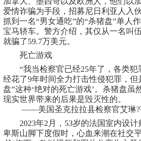
加拿大、墨西哥以及欧洲人，他们以
爱情诈骗为手段，招募尼日利亚人入伙
抓到一名“男女通吃”的“杀猪盘”单人
宝马轿车。警方介绍，其仅从一名叫
就骗了59.7万美元。
死亡游戏
“我当检察官已经25年了，各类犯
经花了9年时间全力打击性侵犯罪，但
盘”这种‘绝对的死亡游戏’。杀猪盘虽
现实世界带来的后果是毁灭性的。
——美国圣克拉拉县检察官艾琳?
2023年2月，53岁的法国室内设
卑斯山脚下度假时，心血来潮在社交平台Ins