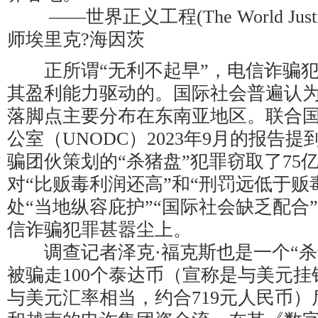
——世界正义工程(The World Justic
师埃里克?海因茨
正所谓“无利不起早”，电信诈骗犯
其盈利能力驱动的。国际社会普遍认为
落脚点主要分布在东南亚地区。联合
公室（UNODC）2023年9月的报告
骗团伙策划的“杀猪盘”犯罪窃取了75亿
对“比贩毒利润还高”和“刑罚远低于贩
处“当地纵容庇护”“国际社会缺乏配合”
信诈骗犯罪甚嚣尘上。
调查记者泽克·福克斯也是一个“杀
被骗走100个泰达币（宣称是与美元
与美元汇率相当，约合719元人民币