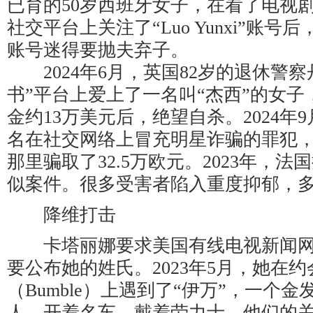
已育的50岁西班牙女子，在看了电视
社交平台上关注了“Luo Yunxi”账号
账号迷得要抛夫弃子。
2024年6月，英国82岁的退休警察
书”平台上爱上了一名叫“杰西”的女
金约13万美元后，绝望自杀。2024年
名在社交网络上冒充明星诈骗的罪犯
那里骗取了32.5万欧元。2023年，法国
似案件。很多受害者陷入重度抑郁，
降维打击
卡塔丽娜要求美国有线电视新闻网（
要公布她的姓氏。2023年5月，她在
（Bumble）上遇到了“伊万”，一个
人，开着名车，戴着劳力士。他们的