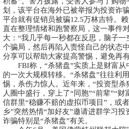
积蓄”。警方披露，受害人参与了购物平台
划，该平台在海外已被举报为投资诈骗
平台就有促销员被骗12.5万林吉特。
直在整理情绪和跑警察局，这一事件
大：“我几乎每一秒都在反思，脑子一
个骗局，然后再陷入责怪自己的状态中
分享可以帮助大家提高警惕，避免再
FBI称，“杀猪盘”实质上是财富从
的一次大规模转移。“杀猪盘”往往利
惕，杀伤力惊人。近年来，“投资型杀
人圈中盛行，穿上了“同胞”“前辈”“财
信群里“稳赚不赔的虚拟币项目”，或
乡”突然热情“加好友”邀请进群学习
诈骗特别是“杀猪盘”有关。