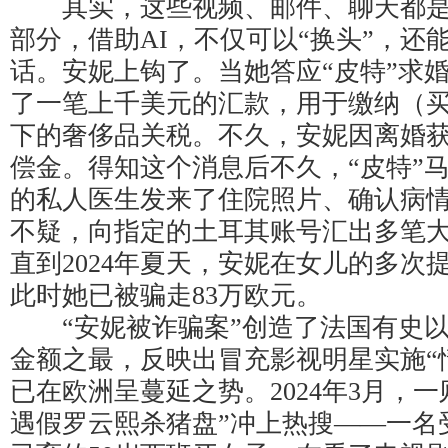
其实，这些视频、邮件、聊天都是“
部分，借助AI，不仅可以“换头”，还
话。安妮上钩了。当她答应“皮特”求
了一笔上千美元的汇款，用于缴纳（
下的奢侈品关税。不久，安妮因离婚获得
偿金。得知这个消息后不久，“皮特”
的私人医生发来了住院照片、确认病
不疑，向指定的土耳其账号汇出多笔大
直到2024年夏天，安妮在女儿的多次
此时她已被骗走83万欧元。
“安妮被诈骗案”创造了法国有史以
金额之最，反映出冒充影视明星实施“
已在欧洲呈蔓延之势。2024年3月，
遇假罗云熙杀猪盘”冲上热搜——一名