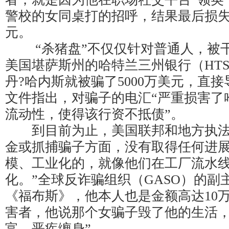
警校的女同桌打的招呼，结果最后损失了
元。
“杀猪盘”不仅仅针对普通人，被干
美国堪萨斯州的哈特兰三州银行（HT
丹?哈内斯就被骗了5000万美元，直
文件指出，对骗子的电汇“严重损害了
流动性，使得该行资不抵债”。
到目前为止，美国联邦和地方执法
金或抓捕骗子方面，没有取得任何进展
模、工业化的，就像他们在工厂流水
化。”全球反诈骗组织（GASO）的副
《福布斯》，他本人也是金额高达10万
害者，他说那个女骗子毁了他的生活，
富，恶疾缠身”。