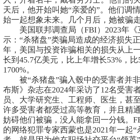
天后，他开始叫她“亲爱的”。他们调
始一起想象未来。几个月后，她被骗
美国联邦调查局（FBI）2023年
示：“杀猪盘”类骗局造成的经济损失正
年，美国与投资诈骗相关的损失从上一年
长到45.7亿美元，比上年增长53%，
1700%。
被“杀猪盘”骗入毂中的受害者并非
布斯》杂志在2024年采访了12名受
员、大学研究生、工程师、医生，甚
许多受害者都受过高等教育，并且精
妨碍他们被骗，没人能拿回一分钱。F
的网络犯罪专家西蒙也是2021年一起
者，就是因为他在职场社交平台“领英