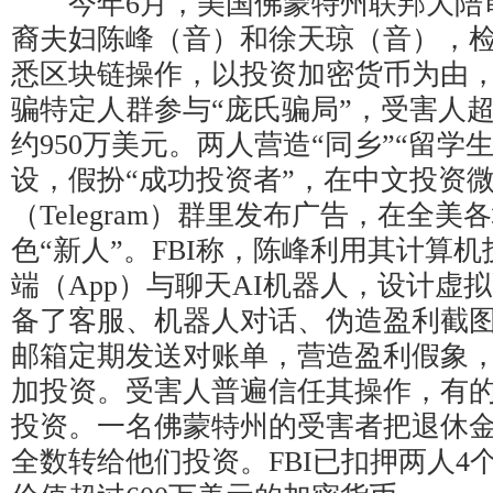
今年6月，美国佛蒙特州联邦大陪
裔夫妇陈峰（音）和徐天琼（音），
悉区块链操作，以投资加密货币为由，从
骗特定人群参与“庞氏骗局”，受害人超
约950万美元。两人营造“同乡”“留学生
设，假扮“成功投资者”，在中文投资
（Telegram）群里发布广告，在全
色“新人”。FBI称，陈峰利用其计算
端（App）与聊天AI机器人，设计虚
备了客服、机器人对话、伪造盈利截
邮箱定期发送对账单，营造盈利假象
加投资。受害人普遍信任其操作，有
投资。一名佛蒙特州的受害者把退休金
全数转给他们投资。FBI已扣押两人4