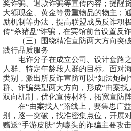
奖诈骗、退款诈骗等宣传内容；提醒
大额现金、黄金等贵重物品的物主；
励机制等办法，提高联盟成员反诈积
传“杀猪盘”诈骗，在宾馆前台设置反
（三）围绕精准宣防两大方向突破
践行品质服务
电诈分子在成立公司、设计套路之
人群、特定年龄段人群的目标。面对
类别，派出所反诈宣防可以“如法炮制
群、诈骗类型两大方向，形成“由案找人
双向机制，优化宣传材料，拓宽宣防
在“由案找人”路线上，要集思广益
别，逐一突破，找准密集点位，开展
赠送“手游皮肤”为噱头的诈骗主要攻