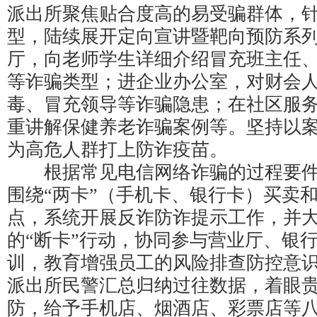
派出所聚焦贴合度高的易受骗群体，
型，陆续展开定向宣讲暨靶向预防系
厅，向老师学生详细介绍冒充班主任、
等诈骗类型；进企业办公室，对财会
毒、冒充领导等诈骗隐患；在社区服
重讲解保健养老诈骗案例等。坚持以
为高危人群打上防诈疫苗。
根据常见电信网络诈骗的过程要件
围绕“两卡”（手机卡、银行卡）买卖
点，系统开展反诈防诈提示工作，并
的“断卡”行动，协同参与营业厅、银
训，教育增强员工的风险排查防控意
派出所民警汇总归纳过往数据，着眼
防，给予手机店、烟酒店、彩票店等