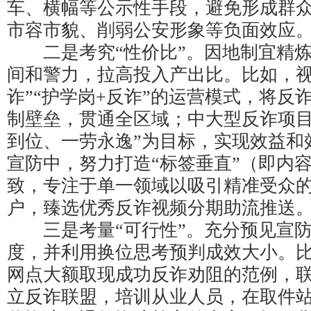
车、横幅等公示性手段，避免形成群
市容市貌、削弱公安形象等负面效应
二是考究“性价比”。因地制宜精炼
间和警力，拉高投入产出比。比如，视
诈”“护学岗+反诈”的运营模式，将反
制壁垒，贯通全区域；中大型反诈项目
到位、一劳永逸”为目标，实现效益和
宣防中，努力打造“标签垂直”（即内
致，专注于单一领域以吸引精准受众
户，臻选优秀反诈视频分期助流推送
三是考量“可行性”。充分预见宣防
度，并利用换位思考预判成效大小。
网点大额取现成功反诈劝阻的范例，
立反诈联盟，培训从业人员，在取件