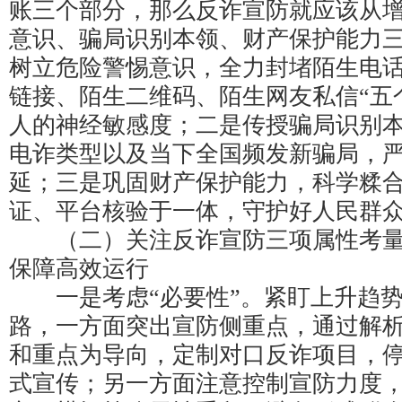
账三个部分，那么反诈宣防就应该从
意识、骗局识别本领、财产保护能力
树立危险警惕意识，全力封堵陌生电
链接、陌生二维码、陌生网友私信“五
人的神经敏感度；二是传授骗局识别
电诈类型以及当下全国频发新骗局，
延；三是巩固财产保护能力，科学糅
证、平台核验于一体，守护好人民群
（二）关注反诈宣防三项属性考量
保障高效运行
一是考虑“必要性”。紧盯上升趋势
路，一方面突出宣防侧重点，通过解
和重点为导向，定制对口反诈项目，
式宣传；另一方面注意控制宣防力度