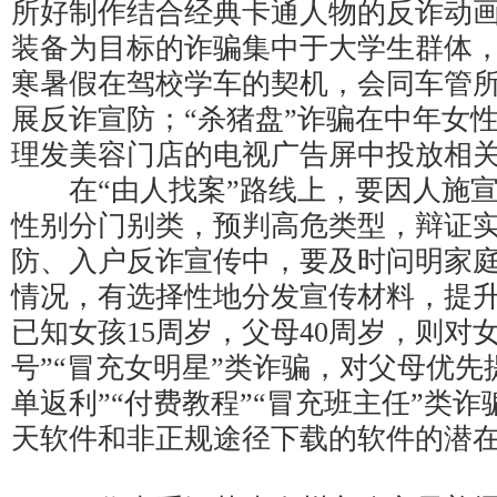
所好制作结合经典卡通人物的反诈动
装备为目标的诈骗集中于大学生群体
寒暑假在驾校学车的契机，会同车管
展反诈宣防；“杀猪盘”诈骗在中年女
理发美容门店的电视广告屏中投放相
在“由人找案”路线上，要因人施宣
性别分门别类，预判高危类型，辩证
防、入户反诈宣传中，要及时问明家
情况，有选择性地分发宣传材料，提
已知女孩15周岁，父母40周岁，则对
号”“冒充女明星”类诈骗，对父母优先提
单返利”“付费教程”“冒充班主任”类
天软件和非正规途径下载的软件的潜